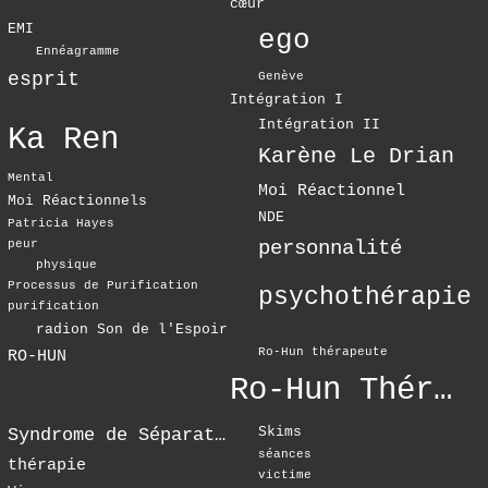
cœur
EMI
ego
Ennéagramme
esprit
Genève
Intégration I
Intégration II
Ka Ren
Karène Le Drian
Mental
Moi Réactionnel
Moi Réactionnels
NDE
Patricia Hayes
personnalité
peur
physique
Processus de Purification
psychothérapie
purification
radion Son de l'Espoir
Ro-Hun thérapeute
RO-HUN
Ro-Hun Thérapie
Skims
Syndrome de Séparation
séances
thérapie
victime