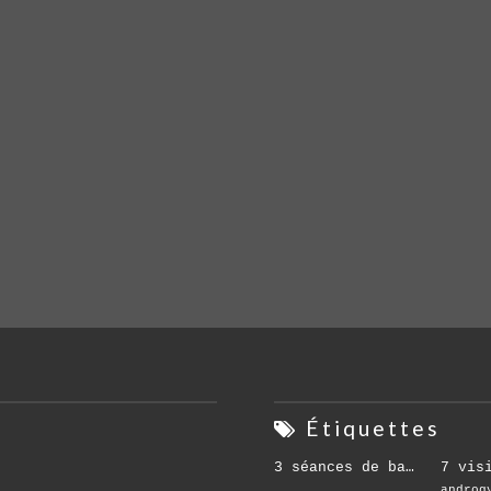
s
Étiquettes
3 séances de base
7 vis
androg