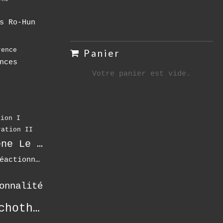
s
s Ro-Hun
rence
Panier
nces
Votre panier est vide.
o
tion I
ration II
Karène Le Drian
Moi Réactionnel
onnalité
psychothérapie