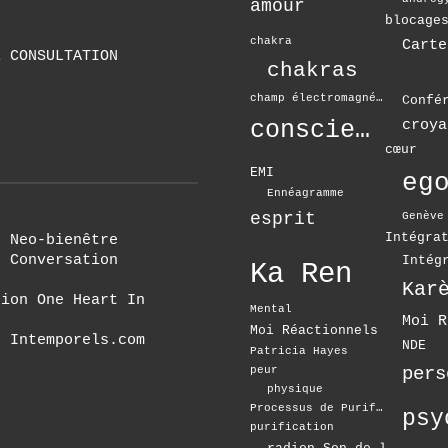
amour
blocage
chakra
Carte
E CONSULTATION
chakras
e
champ électromagnétique
Confé
conscience
croya
cœur
EMI
eg
Ennéagramme
esprit
Genève
Intégra
r Neo-bienêtre
r Conversation
Intég
Ka Ren
tion One Heart In
Mental
Moi Réactionnels
e Intemporels.com
NDE
Patricia Hayes
pers
peur
physique
Processus de Purification
purification