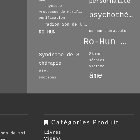
personnalité
peur
physique
Processus de Purification
psychothérapie
purification
radion Son de l'Espoir
Ro-Hun thérapeute
RO-HUN
Ro-Hun Thérapie
Skims
Syndrome de Séparation
séances
thérapie
victime
Vie.
âme
émotions
Catégories Produit
Livres
ions de soi
Vidéos
yne