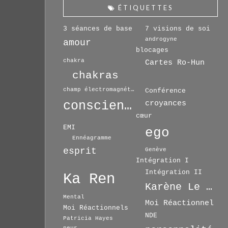
ÉTIQUETTES
3 séances de base
7 visions de soi
androgyne
amour
blocages
chakra
Cartes Ro-Hun
chakras
champ électromagnétique
Conférence
conscience
croyances
cœur
EMI
ego
Ennéagramme
esprit
Genève
Intégration I
Intégration II
Ka Ren
Karène Le Drian
Mental
Moi Réactionnel
Moi Réactionnels
NDE
Patricia Hayes