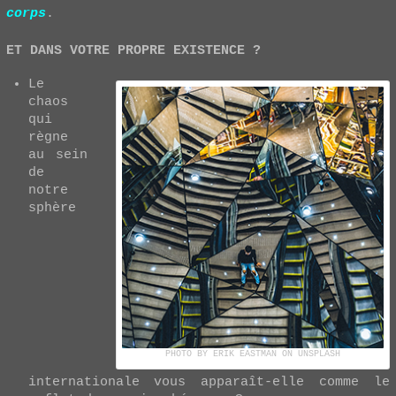
corps
.
ET DANS VOTRE PROPRE EXISTENCE ?
Le
chaos
qui
règne
au sein
de
notre
sphère
PHOTO BY ERIK EASTMAN ON UNSPLASH
internationale vous apparaît-elle comme le