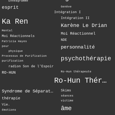
Ennéagramme
esprit
Genève
Intégration I
Intégration II
Ka Ren
Karène Le Drian
Mental
Moi Réactionnel
Moi Réactionnels
NDE
Patricia Hayes
personnalité
peur
physique
Processus de Purification
psychothérapie
purification
radion Son de l'Espoir
Ro-Hun thérapeute
RO-HUN
Ro-Hun Thérapie
Skims
Syndrome de Séparation
séances
thérapie
victime
Vie.
âme
émotions