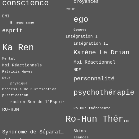
conscience
croyances
cœur
EMI
ego
Ennéagramme
esprit
Genève
Intégration I
Intégration II
Ka Ren
Karène Le Drian
Mental
Moi Réactionnel
Moi Réactionnels
NDE
Patricia Hayes
personnalité
peur
physique
Processus de Purification
psychothérapie
purification
radion Son de l'Espoir
Ro-Hun thérapeute
RO-HUN
Ro-Hun Thérapie
Skims
Syndrome de Séparation
séances