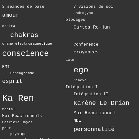
3 séances de base
7 visions de soi
androgyne
amour
blocages
chakra
Cartes Ro-Hun
chakras
champ électromagnétique
Conférence
conscience
croyances
cœur
EMI
ego
Ennéagramme
esprit
Genève
Intégration I
Intégration II
Ka Ren
Karène Le Drian
Mental
Moi Réactionnel
Moi Réactionnels
NDE
Patricia Hayes
personnalité
peur
physique