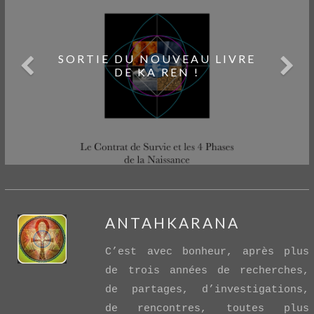
MON TÉMOIGNAGE DANS
LE NOUVEAU SITE DE KA REN
SORTIE DU NOUVEAU LIVRE
POINTS DE BASCULE – TOME
DE KA REN !
!
3
ANTAHKARANA
C’est avec bonheur, après plus
de trois années de recherches,
de partages, d’investigations,
de rencontres, toutes plus