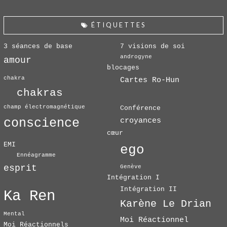
ÉTIQUETTES
3 séances de base
7 visions de soi
androgyne
amour
blocages
chakra
Cartes Ro-Hun
chakras
champ électromagnétique
Conférence
conscience
croyances
cœur
EMI
ego
Ennéagramme
esprit
Genève
Intégration I
Intégration II
Ka Ren
Karène Le Drian
Mental
Moi Réactionnel
Moi Réactionnels