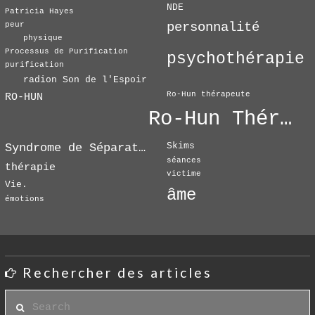
NDE
Patricia Hayes
personnalité
peur
physique
Processus de Purification
psychothérapie
purification
radion Son de l'Espoir
Ro-Hun thérapeute
RO-HUN
Ro-Hun Thérapie
Skims
Syndrome de Séparation
séances
thérapie
victime
Vie.
âme
émotions
Rechercher des articles
Search