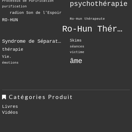
Processus de Purification
psychothérapie
purification
radion Son de l'Espoir
Ro-Hun thérapeute
RO-HUN
Ro-Hun Thérapie
Skims
Syndrome de Séparation
séances
thérapie
victime
Vie.
âme
émotions
Catégories Produit
Livres
Vidéos