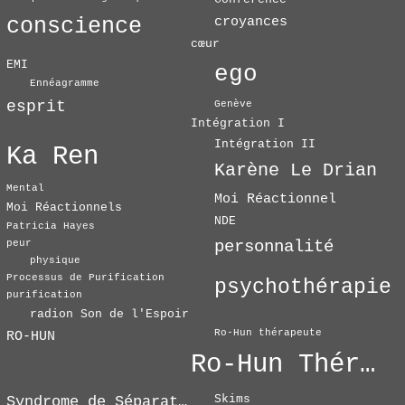
conscience
croyances
cœur
EMI
ego
Ennéagramme
esprit
Genève
Intégration I
Intégration II
Ka Ren
Karène Le Drian
Mental
Moi Réactionnel
Moi Réactionnels
NDE
Patricia Hayes
personnalité
peur
physique
Processus de Purification
psychothérapie
purification
radion Son de l'Espoir
Ro-Hun thérapeute
RO-HUN
Ro-Hun Thérapie
Skims
Syndrome de Séparation