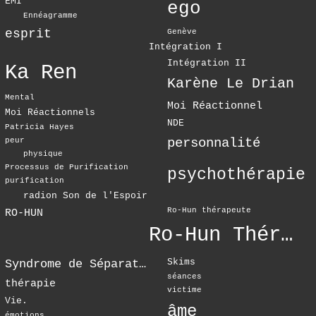
EMI
ego
Ennéagramme
esprit
Genève
Intégration I
Intégration II
Ka Ren
Karène Le Drian
Mental
Moi Réactionnel
Moi Réactionnels
NDE
Patricia Hayes
personnalité
peur
physique
Processus de Purification
psychothérapie
purification
radion Son de l'Espoir
Ro-Hun thérapeute
RO-HUN
Ro-Hun Thérapie
Skims
Syndrome de Séparation
séances
thérapie
victime
Vie.
âme
émotions