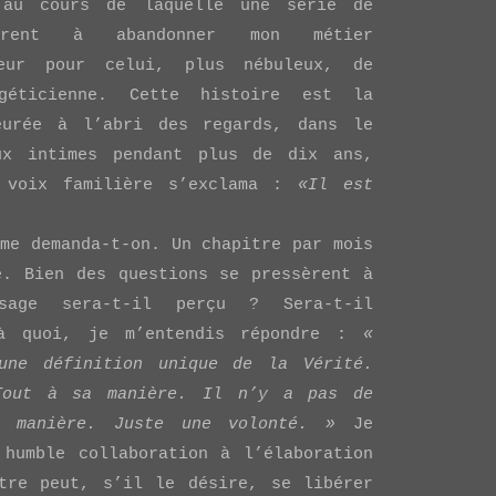
 au cours de laquelle une série de
rent à abandonner mon métier
ieur pour celui, plus nébuleux, de
rgéticienne. Cette histoire est la
eurée à l’abri des regards, dans le
ux intimes pendant plus de dix ans,
 voix familière s’exclama :
«Il est
me demanda-t-on. Un chapitre par mois
e. Bien des questions se pressèrent à
sage sera-t-il perçu ? Sera-t-il
 à quoi, je m’entendis répondre :
«
une définition unique de la Vérité.
Tout à sa manière. Il n’y a pas de
e manière. Juste une volonté. »
Je
 humble collaboration à l’élaboration
tre peut, s’il le désire, se libérer