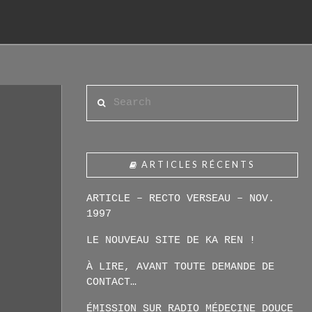
Search
ARTICLES RÉCENTS
ARTICLE – RECTO VERSEAU – NOV.
1997
LE NOUVEAU SITE DE KA REN !
À LIRE, AVANT TOUTE DEMANDE DE
CONTACT…
ÉMISSION SUR RADIO MÉDECINE DOUCE