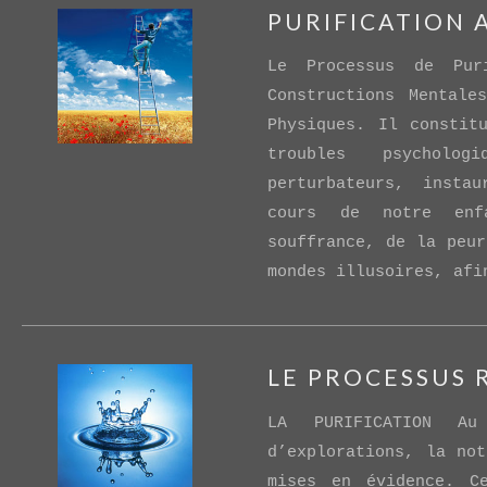
PURIFICATION 
VIEW POST
Le Processus de Pur
Constructions Mentale
Physiques. Il constit
troubles psycholog
perturbateurs, insta
cours de notre enf
souffrance, de la peur
mondes illusoires, afi
VIEW POST
LE PROCESSUS
LA PURIFICATION A
d’explorations, la not
mises en évidence. C