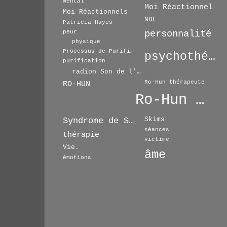
Mental
Moi Réactionnel
Moi Réactionnels
NDE
Patricia Hayes
personnalité
peur
physique
Processus de Purification
psychothérapie
purification
radion Son de l'Espoir
Ro-Hun thérapeute
RO-HUN
Ro-Hun Thérapie
Skims
Syndrome de Séparation
séances
thérapie
victime
Vie.
âme
émotions