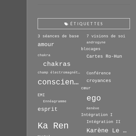
ÉTIQUETTES
3 séances de base
7 visions de soi
androgyne
amour
blocages
chakra
Cartes Ro-Hun
chakras
champ électromagnétique
Conférence
conscience
croyances
cœur
EMI
ego
Ennéagramme
esprit
Genève
Intégration I
Intégration II
Ka Ren
Karène Le Drian