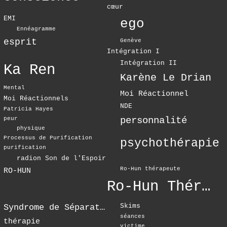
cœur
EMI
ego
Ennéagramme
esprit
Genève
Intégration I
Intégration II
Ka Ren
Karène Le Drian
Mental
Moi Réactionnel
Moi Réactionnels
NDE
Patricia Hayes
personnalité
peur
physique
Processus de Purification
psychothérapie
purification
radion Son de l'Espoir
Ro-Hun thérapeute
RO-HUN
Ro-Hun Thérapie
Skims
Syndrome de Séparation
séances
thérapie
victime