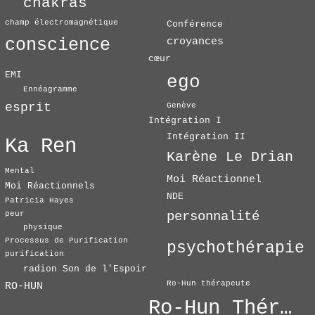
chakras
champ électromagnétique
Conférence
conscience
croyances
cœur
EMI
ego
Ennéagramme
esprit
Genève
Intégration I
Intégration II
Ka Ren
Karène Le Drian
Mental
Moi Réactionnel
Moi Réactionnels
NDE
Patricia Hayes
personnalité
peur
physique
Processus de Purification
psychothérapie
purification
radion Son de l'Espoir
Ro-Hun thérapeute
RO-HUN
Ro-Hun Thérapie