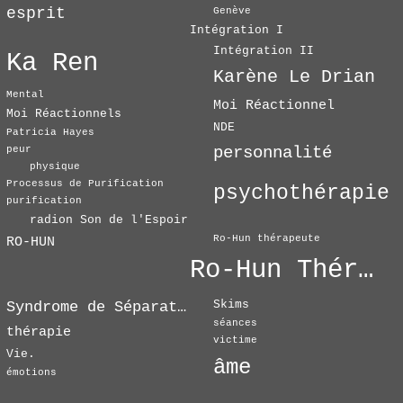
esprit
Genève
Intégration I
Intégration II
Ka Ren
Karène Le Drian
Mental
Moi Réactionnel
Moi Réactionnels
NDE
Patricia Hayes
personnalité
peur
physique
Processus de Purification
psychothérapie
purification
radion Son de l'Espoir
Ro-Hun thérapeute
RO-HUN
Ro-Hun Thérapie
Skims
Syndrome de Séparation
séances
thérapie
victime
Vie.
âme
émotions