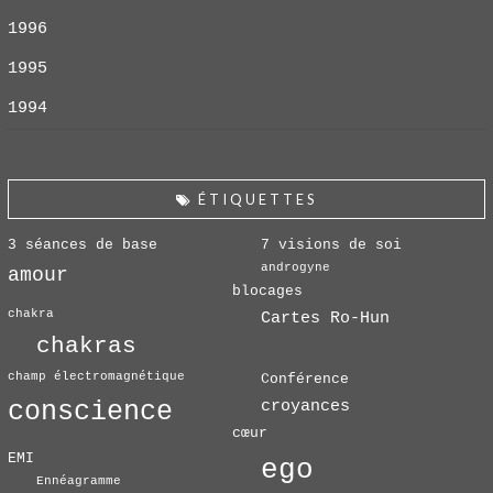
1996
1995
1994
ÉTIQUETTES
3 séances de base
7 visions de soi
androgyne
amour
blocages
chakra
Cartes Ro-Hun
chakras
champ électromagnétique
Conférence
conscience
croyances
cœur
EMI
ego
Ennéagramme