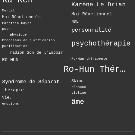
Ka Ren
Karène Le Drian
Mental
Moi Réactionnel
Moi Réactionnels
NDE
Patricia Hayes
personnalité
peur
physique
Processus de Purification
psychothérapie
purification
radion Son de l'Espoir
Ro-Hun thérapeute
RO-HUN
Ro-Hun Thérapie
Skims
Syndrome de Séparation
séances
thérapie
victime
Vie.
âme
émotions