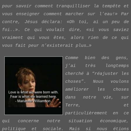
pour savoir comment tranquilliser la tempête et
vous enseigner comment marcher sur l’eau!
»
Par
contre, Jésus déclara:
«
Oh toi, ai un peu de
foi..
»
. Ce qui voulait dire,
«
si vous saviez
vraiment qui vous êtes, alors rien de ce qui
vous fait peur n’existerait plus…
»
Comme bien des gens,
j’ai très longtemps
cherché à “réajuster les
choses”. Nous voulons
améliorer les choses
dans notre vie, sur
Terre, et
particulièrement en ce
qui concerne notre situation économique,
politique et sociale. Mais si nous étions