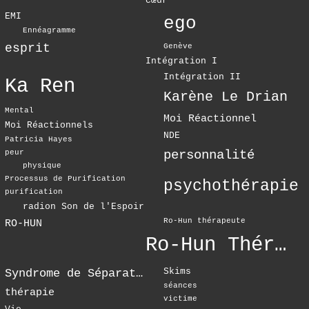
cœur
EMI
ego
Ennéagramme
esprit
Genève
Intégration I
Intégration II
Ka Ren
Karène Le Drian
Mental
Moi Réactionnel
Moi Réactionnels
NDE
Patricia Hayes
personnalité
peur
physique
Processus de Purification
psychothérapie
purification
radion Son de l'Espoir
Ro-Hun thérapeute
RO-HUN
Ro-Hun Thérapie
Skims
Syndrome de Séparation
séances
thérapie
victime