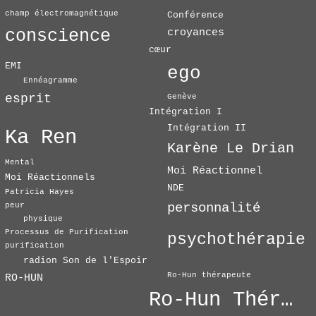
champ électromagnétique
Conférence
conscience
croyances
cœur
EMI
ego
Ennéagramme
esprit
Genève
Intégration I
Intégration II
Ka Ren
Karène Le Drian
Mental
Moi Réactionnel
Moi Réactionnels
NDE
Patricia Hayes
personnalité
peur
physique
Processus de Purification
psychothérapie
purification
radion Son de l'Espoir
Ro-Hun thérapeute
RO-HUN
Ro-Hun Thérapie