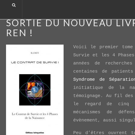
SORTIE DU NOUVEAU LIVRE DE KA REN !
SORTIE DU NOUVEAU LIV
REN !
Voici le premier tom
Survie et les 4 Phases
années de recherches
centaines de patients
Syndrome de Séparatio
initiatique de la na
témoignage. Au fil des
le regard de cinq p
mécanismes de défen
évènement, aussi singu
Peu d’êtres ouvrent t