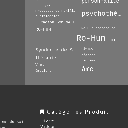
personnalité
peur
physique
Processus de Purification
psychothérapie
purification
radion Son de l'Espoir
Ro-Hun thérapeute
RO-HUN
Ro-Hun Thérapie
Skims
Syndrome de Séparation
séances
thérapie
victime
Vie.
âme
émotions
Catégories Produit
Livres
ions de soi
Vidéos
yne