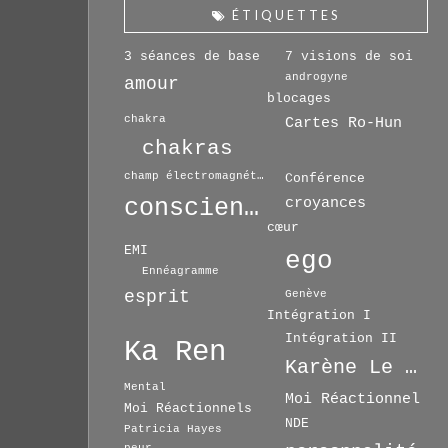
ÉTIQUETTES
3 séances de base
7 visions de soi
androgyne
amour
blocages
chakra
Cartes Ro-Hun
chakras
champ électromagnétique
Conférence
conscience
croyances
cœur
EMI
ego
Ennéagramme
esprit
Genève
Intégration I
Intégration II
Ka Ren
Karène Le Drian
Mental
Moi Réactionnel
Moi Réactionnels
NDE
Patricia Hayes