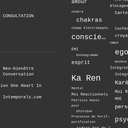
amour
blocage
chakra
Carte
E CONSULTATION
chakras
e
champ électromagnétique
Confé
conscience
croya
cœur
EMI
eg
Ennéagramme
esprit
Genève
Intégra
r Neo-bienêtre
r Conversation
Intég
Ka Ren
tion One Heart In
Mental
Moi Réactionnels
e Intemporels.com
NDE
Patricia Hayes
pers
peur
physique
Processus de Purification
purification