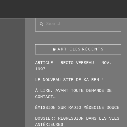
Search
ARTICLES RÉCENTS
ARTICLE – RECTO VERSEAU – NOV.
1997
LE NOUVEAU SITE DE KA REN !
À LIRE, AVANT TOUTE DEMANDE DE
CONTACT…
ÉMISSION SUR RADIO MÉDECINE DOUCE
DOSSIER: RÉGRESSION DANS LES VIES
ANTÉRIEURES