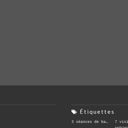
s
Étiquettes
3 séances de base
7 vis
androg