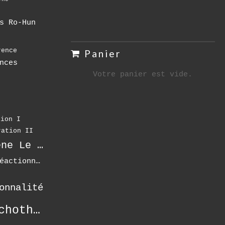
s
s Ro-Hun
rence
Panier
nces
Votre panier est vide.
o
tion I
ration II
Karène Le Drian
Moi Réactionnel
onnalité
psychothérapie