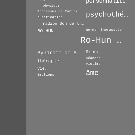
personnalité
peur
physique
Processus de Purification
psychothérapie
purification
radion Son de l'Espoir
Ro-Hun thérapeute
RO-HUN
Ro-Hun Thérapie
Skims
Syndrome de Séparation
séances
thérapie
victime
Vie.
âme
émotions