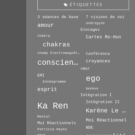
ÉTIQUETTES
3 séances de base
7 visions de soi
androgyne
amour
blocages
chakra
Cartes Ro-Hun
chakras
champ électromagnétique
Conférence
conscience
croyances
cœur
EMI
ego
Ennéagramme
esprit
Genève
Intégration I
Intégration II
Ka Ren
Karène Le Drian
Mental
Moi Réactionnel
Moi Réactionnels
NDE
Patricia Hayes