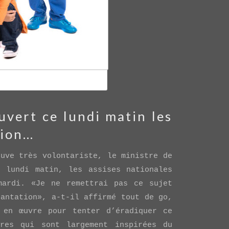
F BANQUE D’IMAGES
vert ce lundi matin les
tion…
euve très volontariste, le ministre de
e lundi matin, les assises nationales
mardi. «Je ne remettrai pas ce sujet
cantation», a-t-il affirmé tout de go,
 en œuvre pour tenter d’éradiquer ce
res qui sont largement inspirées du