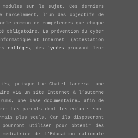
 modules sur le sujet. Ces derniers
e harcèlement, l’un des objectifs de
socle commun de compétences que chaque
té obligatoire. La prévention du cyber
informatique et Internet (attestation
des
collèges
, des
lycées
prouvant leur
liés, puisque Luc Chatel lancera une
aire via un site Internet à l’automne
orums, une base documentaire… afin de
ore: Les parents dont les enfants sont
rmais plus seuls. Car ils disposeront
pourront utiliser pour obtenir des
 médiatrice de l’Education nationale