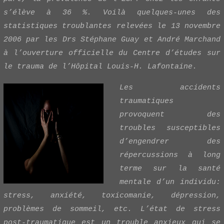
s’élève à 36 %. Voilà quelques-unes des
statistiques troublantes relevées le 13 novembre
2006 par les Drs Stéphane Guay et André Marchand
à l’ouverture officielle du Centre d’études sur
le trauma de l’Hôpital Louis-H. Lafontaine.
Les accidents
traumatiques
provoquent des
troubles susceptibles
d’engendrer des
répercussions à long
terme sur la santé
mentale d’un individu:
stress, anxiété, toxicomanie, dépression,
problèmes de sommeil, etc. L’état de stress
post-traumatique est un trouble anxieux qui se