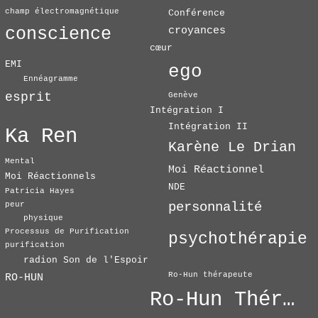
champ électromagnétique
Conférence
conscience
croyances
cœur
EMI
ego
Ennéagramme
esprit
Genève
Intégration I
Intégration II
Ka Ren
Karène Le Drian
Mental
Moi Réactionnel
Moi Réactionnels
NDE
Patricia Hayes
personnalité
peur
physique
Processus de Purification
psychothérapie
purification
radion Son de l'Espoir
Ro-Hun thérapeute
RO-HUN
Ro-Hun Thérapie