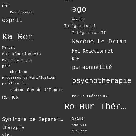
EMI
ego
Ennéagramme
esprit
Genève
Intégration I
Intégration II
Ka Ren
Karène Le Drian
Mental
Moi Réactionnel
Moi Réactionnels
NDE
Patricia Hayes
personnalité
peur
physique
Processus de Purification
psychothérapie
purification
radion Son de l'Espoir
Ro-Hun thérapeute
RO-HUN
Ro-Hun Thérapie
Skims
Syndrome de Séparation
séances
thérapie
victime
Vie.