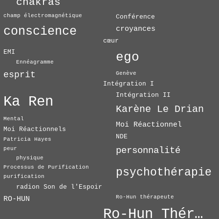
chakras
champ électromagnétique
Conférence
conscience
croyances
cœur
EMI
ego
Ennéagramme
esprit
Genève
Intégration I
Intégration II
Ka Ren
Karène Le Drian
Mental
Moi Réactionnel
Moi Réactionnels
NDE
Patricia Hayes
personnalité
peur
physique
Processus de Purification
psychothérapie
purification
radion Son de l'Espoir
Ro-Hun thérapeute
RO-HUN
Ro-Hun Thérapie