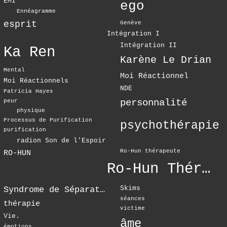
EMI
ego
Ennéagramme
esprit
Genève
Intégration I
Intégration II
Ka Ren
Karène Le Drian
Mental
Moi Réactionnel
Moi Réactionnels
NDE
Patricia Hayes
personnalité
peur
physique
Processus de Purification
psychothérapie
purification
radion Son de l'Espoir
Ro-Hun thérapeute
RO-HUN
Ro-Hun Thérapie
Skims
Syndrome de Séparation
séances
thérapie
victime
Vie.
âme
émotions